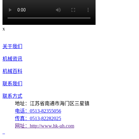
x
关于我们
机械资讯
机械百科
联系我们
联系方式
地址：江苏省南通市海门区三星镇
电话：0513-82355056
传真：0513-82282025
网址：http://www.hk-uh.com