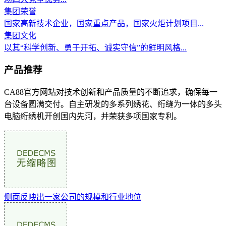
集团荣誉
国家高新技术企业，国家重点产品，国家火炬计划项目...
集团文化
以其“科学创新、勇于开拓、诚实守信”的鲜明风格...
产品推荐
CA88官方网站对技术创新和产品质量的不断追求，确保每一
台设备圆满交付。自主研发的多系列绣花、绗缝为一体的多头
电脑绗绣机开创国内先河，并荣获多项国家专利。
侧面反映出一家公司的规模和行业地位