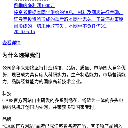
例季度净利润1000万
投资者根据本网坐供给的消息、材料及图表进行金融、
证券等投资所形成的盈亏取本网坐无关。于暂停办事期
间形成的一切未便取丧失，本网坐不负任何义...
2026-05-15
查看详情
为什么选择我们
公司多年来始终坚持打造科技、品牌、质量、市场四大竞争优
势，现已成为具有庞大科研实力，生产制造能力，市场营销能
力，品牌经营能力的国家高新技术企业。
科技
CA88官方网站自主研发的多系列绣花、绗缝为一体的多头电
脑绗绣机开创国内先河，并荣获多项国家专利。
品牌
“CA88官方网站”品牌已成江苏省名牌产品，有多项产品列入