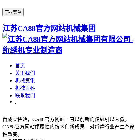
下拉菜单
江苏CA88官方网站机械集团
首页
关于我们
机械资讯
机械百科
联系我们
自成立伊始，CA88官方网站一直以创新的传统引以为傲，
CA88官方网站颠覆性的技术创新成果，对绗绣行业产生革命
性改变。