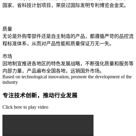
国家、省科技计划项目，荣获过国际发明专利博览会金奖。
质量
无论是外购零部件还是自主制造的产品，都遵循严苛的品控流
程标准体系，从而对产品性能和质量保证万无一失。
市场
因地制宜推进各地区的特色发展战略，不断强化质量和服务等
内部力量，产品遍布全国各地，远销国外市场。
Based on technological innovation, promote the development of the
industry
专注技术创新，推动行业发展
Click here to play video