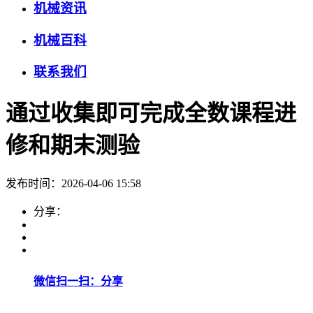
机械资讯
机械百科
联系我们
通过收集即可完成全数课程进
修和期末测验
发布时间：2026-04-06 15:58
分享：
微信扫一扫：分享