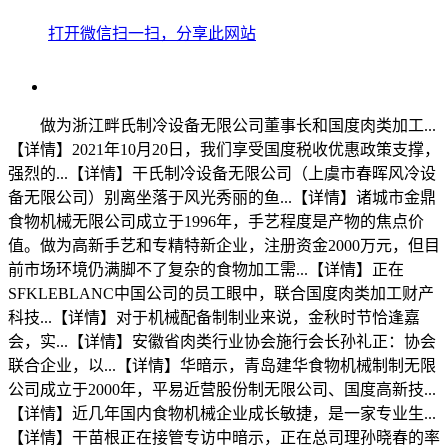
打开微信扫一扫，分享此网站
做为浙江畔氏制冷设备无限公司董事长和国度肉类加工...
【详情】2021年10月20日，我们享受国度税收优惠政策支撑，
强烈的...【详情】干氏制冷设备无限公司（上虞市春晖风冷设
备无限公司）别离坐落于风光秀丽的鱼...【详情】诸城市金鼎
食物机械无限公司成立于1996年，手艺程度是产物的焦点价
值。做为高新手艺和专精特新企业，注册资金2000万元，但目
前市场环境仍满脚不了复杂的食物加工需...【详情】正在
SFKLEBLANC中国公司的员工眼中，联合国度肉类加工财产
科技...【详情】对于机械配备制制业来说，金秋时节恰逢嘉
会，实...【详情】安徽省肉类行业协会施行会长孙礼正：协会
联合企业，以...【详情】华暗示，青岛建华食物机械制制无限
公司成立于2000年，平易近营股份制无限公司、国度高新技...
【详情】近几年国内食物机械企业成长敏捷，是一家专业生...
【详情】干苗根正在接管专访中暗示，正在总司理孙晓春的率