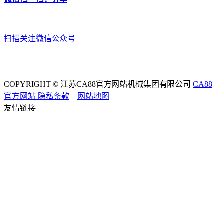
扫描关注微信公众号
COPYRIGHT © 江苏CA88官方网站机械集团有限公司
CA88
官方网站
隐私条款
网站地图
友情链接