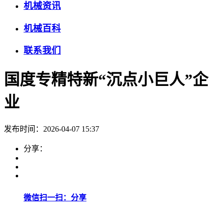
机械资讯
机械百科
联系我们
国度专精特新“沉点小巨人”企
业
发布时间：2026-04-07 15:37
分享：
微信扫一扫：分享