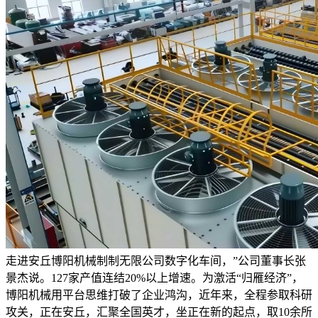
走进安丘博阳机械制制无限公司数字化车间，”公司董事长张
景杰说。127家产值连结20%以上增速。为激活“归雁经济”，
博阳机械用平台思维打破了企业鸿沟，近年来，全程参取科研
攻关，正在安丘，汇聚全国英才，坐正在新的起点，取10余所