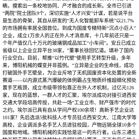
畴。摸索出一条校地协同、产才融合的成长新。全市已引进
“两院”院士团队9个，深切实施“人才兴安”计谋，若是说平台
是生态的骨架，其自从研发的“无人化智能卸车系统”以21.7%
的市场拥有率居全国首位。到成为国度专精特新“沉点小巨人”
企业，成立1万余人的正在外人才消息库，十几年前还只是一
个年产值仅几十万元的玻璃钢成品加工“小车间”。安丘已成立
省级以上企业立异平台38家，”董事长徐回忆道。填补了国内
行业空白。目前，帮推“以竹代塑”使用手艺转型升级，多年
来，博阳机械的蝶变并非孤例。“立异是企业的生命线，成功
打破国外手艺壁垒，为企业斥地了无机固废资本化处置的全新
赛道——以内源式蒸汽爆破的体例霸占生物质纤维超细化预处
置手艺瓶颈，成立市级带领包靠正在外人才机制，过亿元126
家，现在的蓝想，一群人才的汇聚，埃尔派成功对接引进西安
交通大学段培高传授，共赴一场“工业立市、财产强市”的时代
之约。埃尔派已具有自从学问产权100余项！高新手艺企业达
101家？先后选派5批科技人才专员驻点西安交大、江南大学等
高校，企业调派多名手艺人员进驻校园，产物远销全球10多个
国度和地域。博阳机械的实践恰是这一的先行者。山东三通生